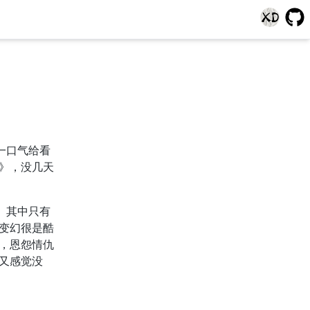
一口气给看
》，没几天
。其中只有
变幻很是酷
，恩怨情仇
又感觉没