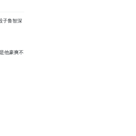
股子鲁智深
是他豪爽不