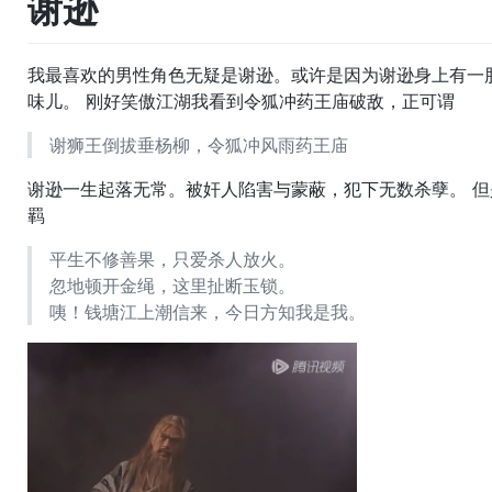
谢逊
我最喜欢的男性角色无疑是谢逊。或许是因为谢逊身上有一
味儿。 刚好笑傲江湖我看到令狐冲药王庙破敌，正可谓
谢狮王倒拔垂杨柳，令狐冲风雨药王庙
谢逊一生起落无常。被奸人陷害与蒙蔽，犯下无数杀孽。 但
羁
平生不修善果，只爱杀人放火。
忽地顿开金绳，这里扯断玉锁。
咦！钱塘江上潮信来，今日方知我是我。