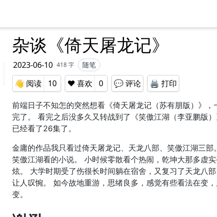
杂谈《倚天屠龙记》
2023-06-10
随笔
418
字
👋 ‍️‍️阅读
10
❤️ 喜欢
0
💬 评论
🖨️ 打印
前端日子不知怎的突然想看《倚天屠龙记（苏有朋版）》，
完了。 看完之后没多久又转战到了《笑傲江湖（李亚鹏版）
已经看了26集了。
金庸的作品我只看过倚天屠龙记、天龙八部、笑傲江湖三部
笑傲江湖看的小说。 小时候零散看个热闹，乾坤大那多虚实
炫。 大学时期受了伤很长时间躺在宿舍，又复习了天龙八部
让人叹惋。 如今故地重游，思绪良多，感觉有些看法在变，
变。